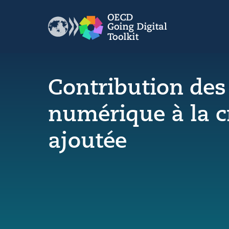
Policy Dimensions
Countries
Themes
Contribution des 
Data Kitchen
numérique à la c
Indicators
ajoutée
Pays
Indicateurs